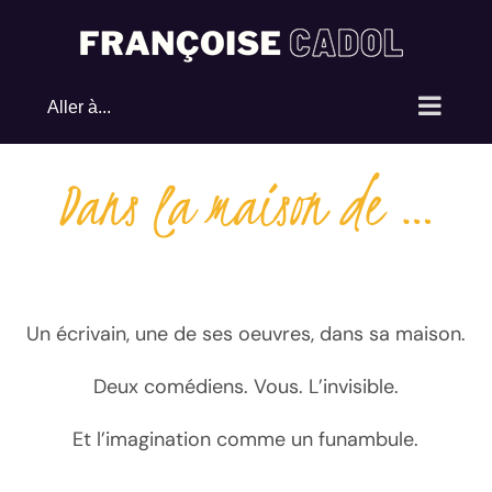
Passer
au
contenu
Aller à...
Dans la maison de …
Un écrivain, une de ses oeuvres, dans sa maison.
Deux comédiens. Vous. L’invisible.
Et l’imagination comme un funambule.