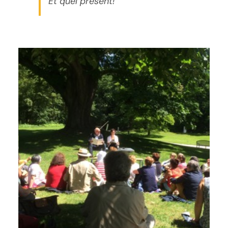
Et
quel
présent
!