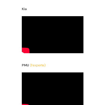
Kia
PMU
(l’experte)