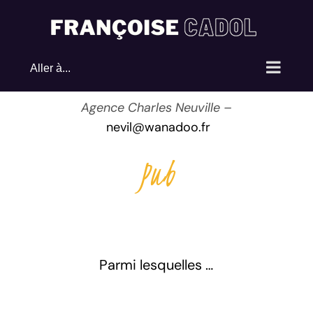
Passer
au
contenu
Aller à...
Agence Charles Neuville –
nevil@wanadoo.fr
Pub
Parmi lesquelles …