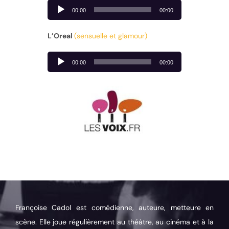
Lecteur
00:00
00:00
audio
L’Oreal
(sensuelle et glamour)
Lecteur
00:00
00:00
audio
Françoise Cadol est comédienne, auteure, metteure en
scène. Elle joue régulièrement au théâtre, au cinéma et à la