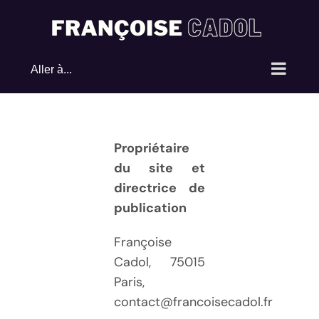
Passer
au
contenu
Aller à...
Propriétaire
du site et
directrice de
publication
Françoise
Cadol, 75015
Paris,
contact@francoisecadol.fr