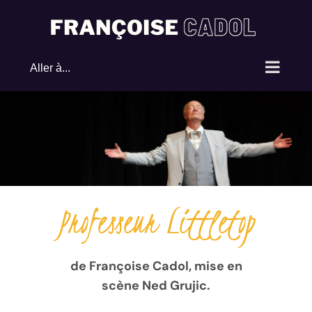
Passer
au
contenu
Aller à...
Professeur Littletop
de Françoise Cadol, mise en
scène Ned Grujic.