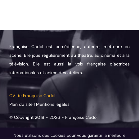
Françoise Cadol est comédienne, auteure, metteure en
scène. Elle joue régulièrement au théâtre, au cinéma et à la
télévision. Elle est aussi la voix française d’actrices
internationales et anime des ateliers.
CV de Françoise Cadol
Plan du site
|
Mentions légales
© Copyright 2018 -
2026 -
Françoise Cadol
Prenez contact
Nous utilisons des cookies pour vous garantir la meilleure